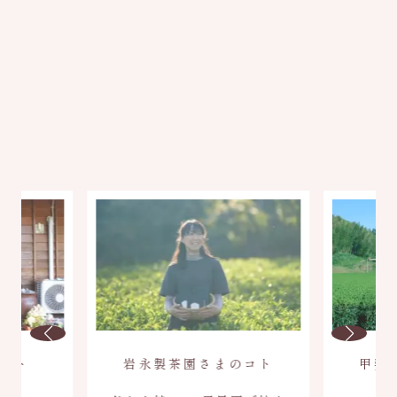
鈴の茶の
３色缶
柚子ほうじ
¥
10,800
¥
3,780
コト
岩永製茶園さまのコト
甲斐
、