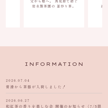
父から娘へ。
馬見原で紡ぐ
三
る、
岩永製茶園の
釜炒り茶。
高
。
INFORMATION
2026.07.04
常滑から茶器が入荷しました！
2026.06.27
和紅茶の香りを楽しむ会 開催のお知らせ〈7/5限