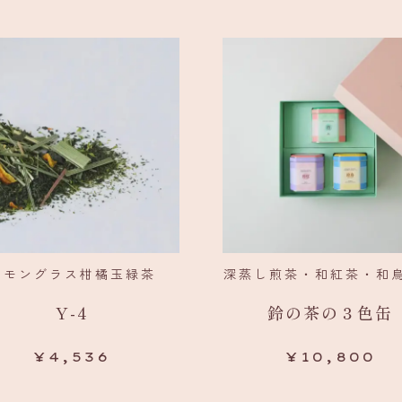
レモングラス柑橘玉緑茶
深蒸し煎茶・和紅茶・和
Y-4
鈴の茶の
３色缶
¥
4,536
¥
10,800