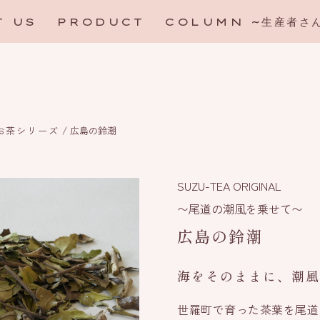
T US
PRODUCT
COLUMN ~生産者さ
お茶シリーズ
/
広島の鈴潮
SUZU-TEA ORIGINAL
〜尾道の潮風を乗せて〜
広島の鈴潮
海をそのままに、潮風
世羅町で育った茶葉を尾道